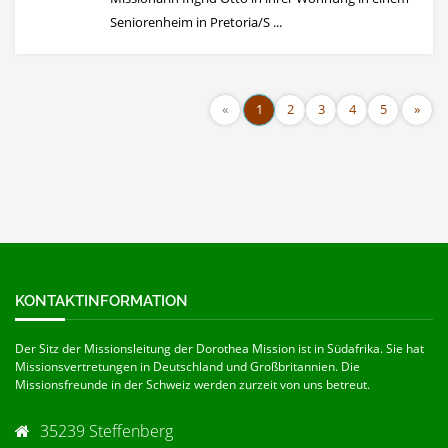
Seniorenheim in Pretoria/S ...
«
1
2
3
4
5
»
KONTAKTINFORMATION
Der Sitz der Missionsleitung der Dorothea Mission ist in Südafrika. Sie hat
Missionsvertretungen in Deutschland und Großbritannien. Die
Missionsfreunde in der Schweiz werden zurzeit von uns betreut.
35239 Steffenberg