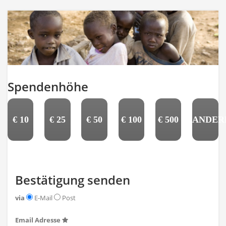
Spendenhöhe
€
10
€
25
€
50
€
100
€
500
ANDER
Bestätigung senden
via
E-Mail
Post
Email Adresse